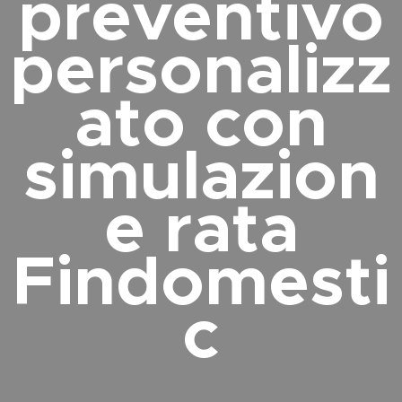
preventivo
personalizz
ato con
simulazion
e rata
Findomesti
c